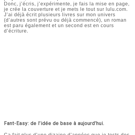
Donc, j’écris, j’expérimente, je fais la mise en page,
je crée la couverture et je mets le tout sur lulu.com.
J’ai déjà écrit plusieurs livres sur mon univers
(d’autres sont prévu ou déjà commencé), un roman
est paru également et un second est en cours
d’écriture.
Fant-Easy: de l’idée de base à aujourd’hui.
Ça fait plus d’une dizaine d’années que je tests des