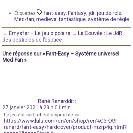
fant-easy
Fantasy
jdr
jeu de role
Étiquettes
,
,
,
,
Med-fan
medieval fantastique
système de règle
,
,
←
Emysfer – Le jeu bipolaire
→
La Couvée : Le JdR
des bestioles de l’espace
Une réponse sur « Fant-Easy – Système universel
Med-Fan »
René Renard
dit :
27 janvier 2021 à 23 h 01 min
Le jeu est sorti et est disponible ici :
https://www.lulu.com/en/en/shop/ren%C3%A9-
renard/fant-easy/hardcover/product-mzrp4q.html?